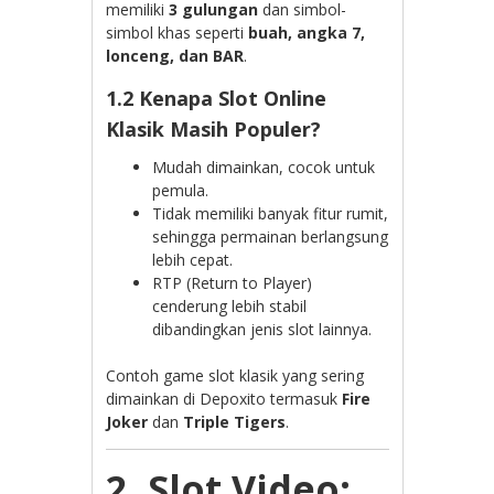
memiliki
3 gulungan
dan simbol-
simbol khas seperti
buah, angka 7,
lonceng, dan BAR
.
1.2 Kenapa Slot Online
Klasik Masih Populer?
Mudah dimainkan, cocok untuk
pemula.
Tidak memiliki banyak fitur rumit,
sehingga permainan berlangsung
lebih cepat.
RTP (Return to Player)
cenderung lebih stabil
dibandingkan jenis slot lainnya.
Contoh game slot klasik yang sering
dimainkan di Depoxito termasuk
Fire
Joker
dan
Triple Tigers
.
2. Slot Video: