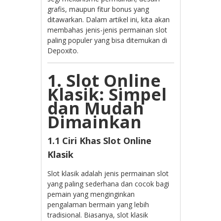
grafis, maupun fitur bonus yang
ditawarkan. Dalam artikel ini, kita akan
membahas jenis-jenis permainan slot
paling populer yang bisa ditemukan di
Depoxito.
1. Slot Online
Klasik: Simpel
dan Mudah
Dimainkan
1.1 Ciri Khas Slot Online
Klasik
Slot klasik adalah jenis permainan slot
yang paling sederhana dan cocok bagi
pemain yang menginginkan
pengalaman bermain yang lebih
tradisional. Biasanya, slot klasik