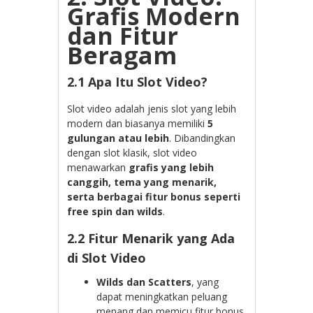
Grafis Modern
dan Fitur
Beragam
2.1 Apa Itu Slot Video?
Slot video adalah jenis slot yang lebih
modern dan biasanya memiliki
5
gulungan atau lebih
. Dibandingkan
dengan slot klasik, slot video
menawarkan
grafis yang lebih
canggih, tema yang menarik,
serta berbagai fitur bonus seperti
free spin dan wilds
.
2.2 Fitur Menarik yang Ada
di Slot Video
Wilds dan Scatters
, yang
dapat meningkatkan peluang
menang dan memicu fitur bonus.