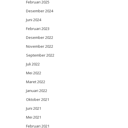
Februari 2025
Desember 2024
Juni 2024
Februari 2023
Desember 2022
November 2022
September 2022
Juli 2022
Mei 2022
Maret 2022
Januari 2022
Oktober 2021
Juni 2021
Mei 2021
Februari 2021