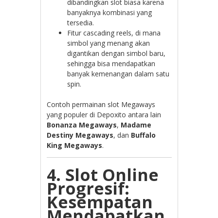
dibandingkan slot biasa karena
banyaknya kombinasi yang
tersedia.
Fitur cascading reels, di mana
simbol yang menang akan
digantikan dengan simbol baru,
sehingga bisa mendapatkan
banyak kemenangan dalam satu
spin.
Contoh permainan slot Megaways
yang populer di Depoxito antara lain
Bonanza Megaways
,
Madame
Destiny Megaways
, dan
Buffalo
King Megaways
.
4. Slot Online
Progresif:
Kesempatan
Mendapatkan