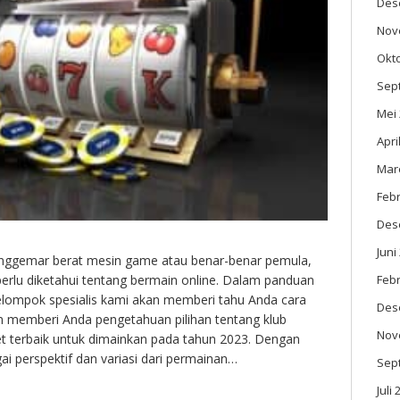
Des
Nov
Okt
Sep
Mei
Apri
Mar
Febr
Des
Juni
nggemar berat mesin game atau benar-benar pemula,
Febr
perlu diketahui tentang bermain online. Dalam panduan
kelompok spesialis kami akan memberi tahu Anda cara
Des
n memberi Anda pengetahuan pilihan tentang klub
Nov
net terbaik untuk dimainkan pada tahun 2023. Dengan
ai perspektif dan variasi dari permainan…
Sep
Juli