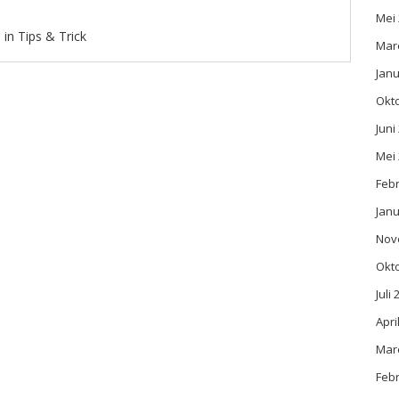
Mei
 in
Tips & Trick
Mar
Janu
Okt
Juni
Mei
Febr
Janu
Nov
Okt
Juli
Apri
Mar
Febr