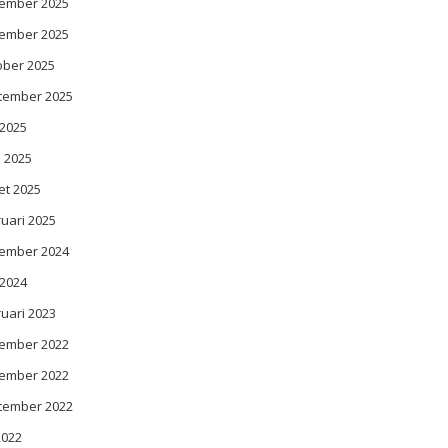
ember 2025
ember 2025
ober 2025
tember 2025
 2025
l 2025
et 2025
uari 2025
ember 2024
 2024
uari 2023
ember 2022
ember 2022
tember 2022
 2022