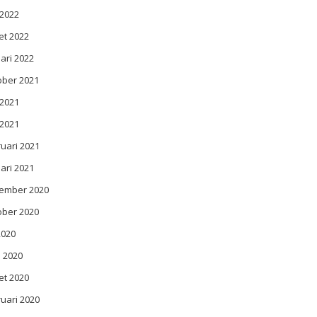
 2022
et 2022
ari 2022
ober 2021
 2021
 2021
uari 2021
ari 2021
ember 2020
ober 2020
 2020
l 2020
et 2020
uari 2020