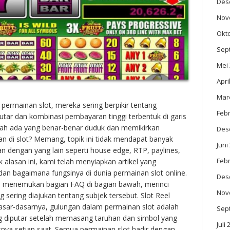
Des
Nov
Okt
Sep
Mei
Apri
Mar
 permainan slot, mereka sering berpikir tentang
Febr
ar dan kombinasi pembayaran tinggi terbentuk di garis
ah ada yang benar-benar duduk dan memikirkan
Des
n di slot? Memang, topik ini tidak mendapat banyak
Juni
an dengan yang lain seperti house edge, RTP, paylines,
Febr
uk alasan ini, kami telah menyiapkan artikel yang
dan bagaimana fungsinya di dunia permainan slot online.
Des
an menemukan bagian FAQ di bagian bawah, merinci
Nov
 sering diajukan tentang subjek tersebut. Slot Reel
sar-dasarnya, gulungan dalam permainan slot adalah
Sep
yang diputar setelah memasang taruhan dan simbol yang
Juli
nya setiap saat. Semua permainan slot hadir dengan