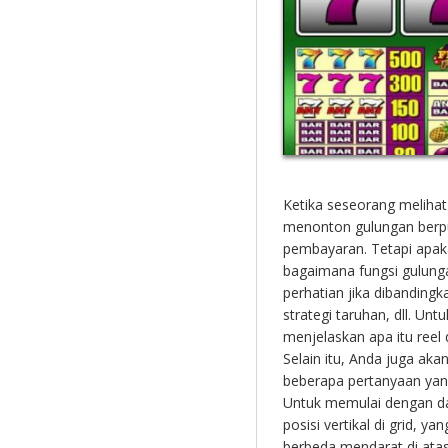
Ketika seseorang melihat
menonton gulungan berput
pembayaran. Tetapi apak
bagaimana fungsi gulunga
perhatian jika dibandingk
strategi taruhan, dll. Unt
menjelaskan apa itu reel 
Selain itu, Anda juga ak
beberapa pertanyaan yang
Untuk memulai dengan da
posisi vertikal di grid, 
berbeda mendarat di atas