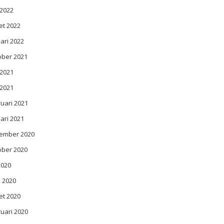
 2022
et 2022
ari 2022
ober 2021
 2021
 2021
uari 2021
ari 2021
ember 2020
ober 2020
 2020
l 2020
et 2020
uari 2020