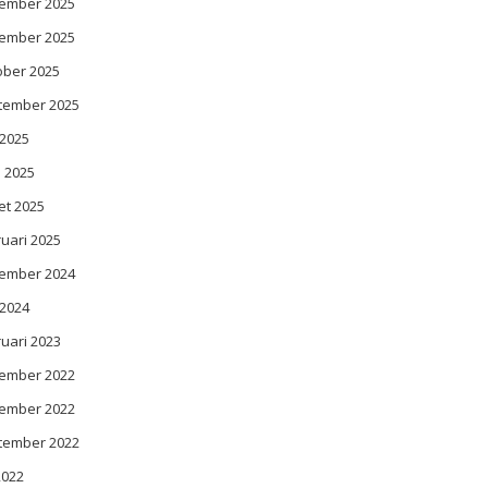
ember 2025
ember 2025
ober 2025
tember 2025
 2025
l 2025
et 2025
uari 2025
ember 2024
 2024
uari 2023
ember 2022
ember 2022
tember 2022
 2022