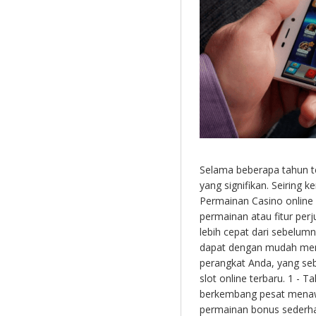
Selama beberapa tahun te
yang signifikan. Seiring 
Permainan Casino online 
permainan atau fitur perj
lebih cepat dari sebelumn
dapat dengan mudah meng
perangkat Anda, yang seb
slot online terbaru. 1 - 
berkembang pesat menawar
permainan bonus sederh