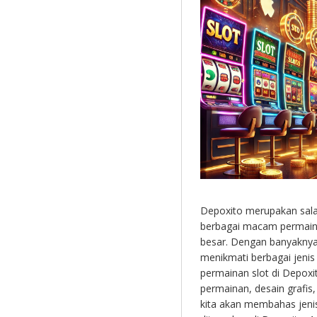
Depoxito merupakan salah
berbagai macam permaina
besar. Dengan banyaknya 
menikmati berbagai jenis 
permainan slot di Depoxit
permainan, desain grafis,
kita akan membahas jenis