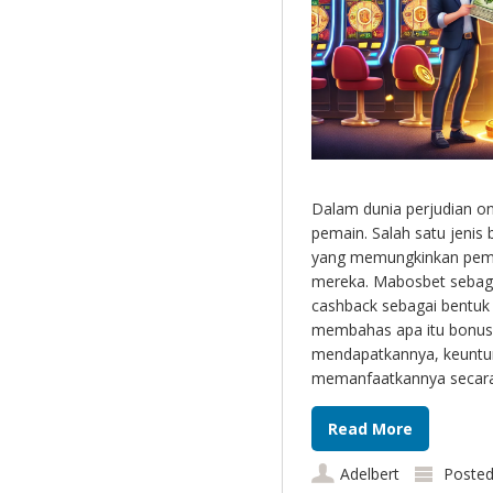
Dalam dunia perjudian on
pemain. Salah satu jenis
yang memungkinkan pema
mereka. Mabosbet sebaga
cashback sebagai bentuk a
membahas apa itu bonus 
mendapatkannya, keuntung
memanfaatkannya secara 
Read More
Adelbert
Posted