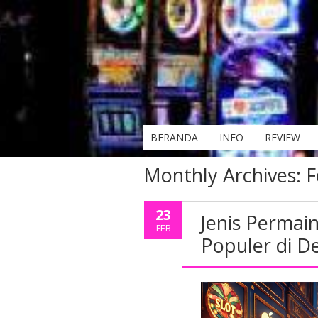
BERANDA
INFO
REVIEW
Monthly Archives:
F
23
Jenis Permain
FEB
Populer di D