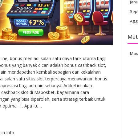
Janu
Sep
Agu
Met
Mas
line, bonus menjadi salah satu daya tarik utama bagi
 bonus yang banyak dicari adalah bonus cashback slot,
in mendapatkan kembali sebagian dari kekalahan
i salah satu situs slot terpercaya menawarkan bonus
presiasi bagi pemain setianya. Artikel ini akan
cashback slot di Mabosbet, bagaimana cara
an yang bisa diperoleh, serta strategi terbaik untuk
optimal. 1. Apa Itu…
 in
Info