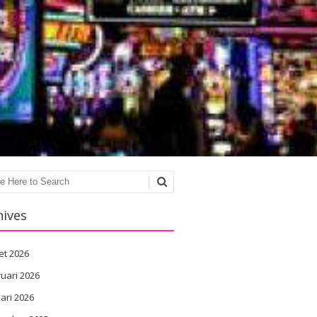
ch
hives
et 2026
uari 2026
ari 2026