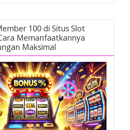
mber 100 di Situs Slot
 Cara Memanfaatkannya
ungan Maksimal