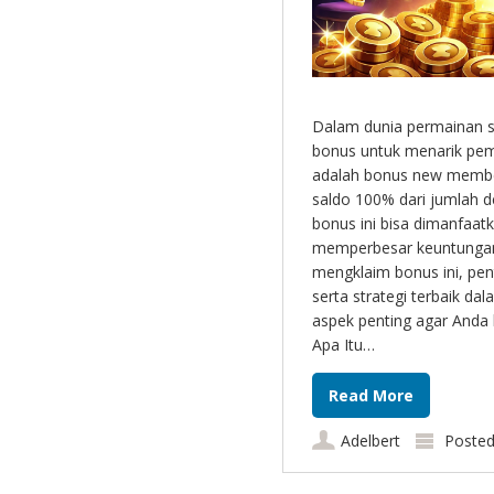
Dalam dunia permainan sl
bonus untuk menarik pem
adalah bonus new membe
saldo 100% dari jumlah d
bonus ini bisa dimanfaa
memperbesar keuntungan 
mengklaim bonus ini, pen
serta strategi terbaik d
aspek penting agar Anda
Apa Itu…
Read More
Adelbert
Posted