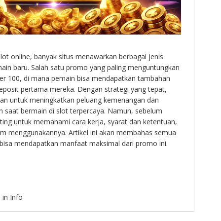
ot online, banyak situs menawarkan berbagai jenis
ain baru. Salah satu promo yang paling menguntungkan
r 100, di mana pemain bisa mendapatkan tambahan
eposit pertama mereka. Dengan strategi yang tepat,
tkan untuk meningkatkan peluang kemenangan dan
saat bermain di slot terpercaya. Namun, sebelum
ting untuk memahami cara kerja, syarat dan ketentuan,
alam menggunakannya. Artikel ini akan membahas semua
 bisa mendapatkan manfaat maksimal dari promo ini.
 in
Info