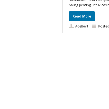
paling penting untuk casi
Read More
Adelbert
Posted
Post navigation