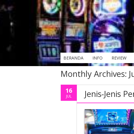
BERANDA
INFO
REVIEW
Monthly Archives:
J
16
Jenis-Jenis P
JUL