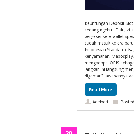
Keuntungan Deposit Slot Q
sedang ngebut. Dulu, kit
bergeser ke e-wallet spes
sudah masuk ke era baru 
Indonesian Standard). Bag
kenyamanan. Mabosplay, 
mengadopsi QRIS sebagai
langkah ini langsung men
digemari? Jawabannya ad
Read More
Adelbert
Posted
20