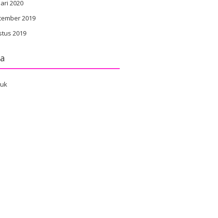
ari 2020
tember 2019
stus 2019
a
uk