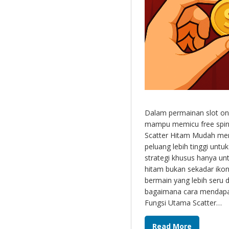
Dalam permainan slot onl
mampu memicu free spin 
Scatter Hitam Mudah men
peluang lebih tinggi untu
strategi khusus hanya un
hitam bukan sekadar iko
bermain yang lebih seru
bagaimana cara mendapa
Fungsi Utama Scatter…
Read More