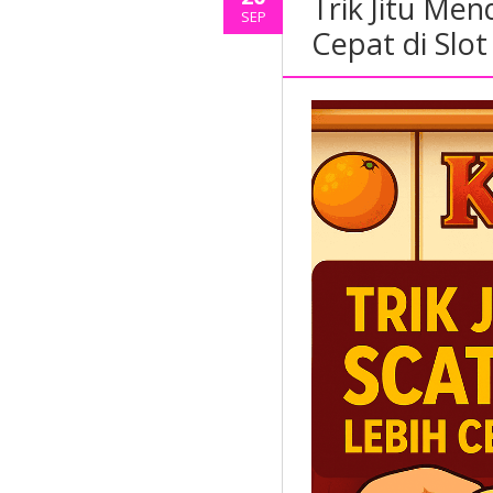
Trik Jitu Me
SEP
Cepat di Slot