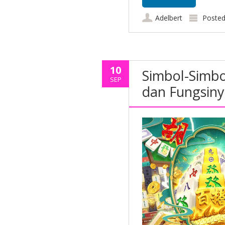
Adelbert
Posted
10
Simbol-Simbo
SEP
dan Fungsin