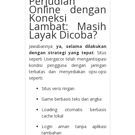
Perjudian
Online dengan
Koneksi
Lambat: Masih
Layak Dicoba?
Jawabannya:
ya, selama dilakukan
dengan strategi yang tepat
. Situs
seperti Usergacor telah mengantisipasi
kondisi pengguna dengan jaringan
terbatas dan menyediakan opsi-opsi
seperti:
Situs versi ringan
Game berbasis teks dan angka
Loading otomatis berbasis
cache lokal
Login aman tanpa aplikasi
tambahan