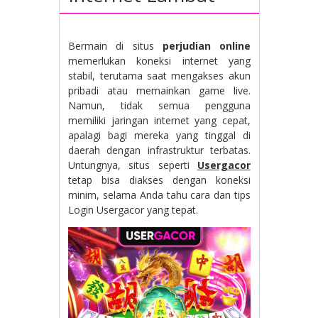
Bermain di situs
perjudian online
memerlukan koneksi internet yang
stabil, terutama saat mengakses akun
pribadi atau memainkan game live.
Namun, tidak semua pengguna
memiliki jaringan internet yang cepat,
apalagi bagi mereka yang tinggal di
daerah dengan infrastruktur terbatas.
Untungnya, situs seperti
Usergacor
tetap bisa diakses dengan koneksi
minim, selama Anda tahu cara dan tips
Login Usergacor yang tepat.