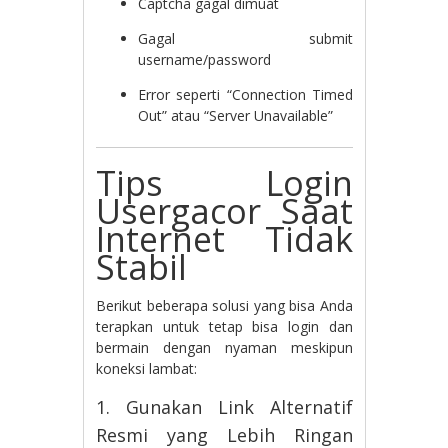
Captcha gagal dimuat
Gagal submit
username/password
Error seperti “Connection Timed
Out” atau “Server Unavailable”
Tips Login
Usergacor Saat
Internet Tidak
Stabil
Berikut beberapa solusi yang bisa Anda
terapkan untuk tetap bisa login dan
bermain dengan nyaman meskipun
koneksi lambat:
1. Gunakan Link Alternatif
Resmi yang Lebih Ringan