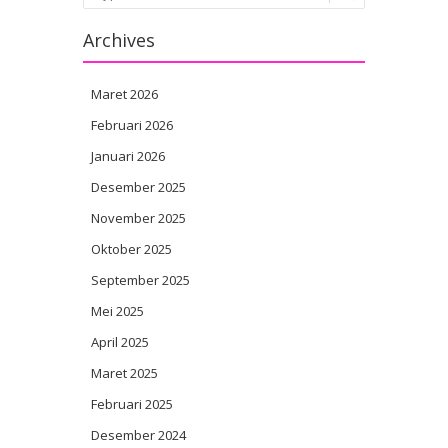
Archives
Maret 2026
Februari 2026
Januari 2026
Desember 2025
November 2025
Oktober 2025
September 2025
Mei 2025
April 2025
Maret 2025
Februari 2025
Desember 2024