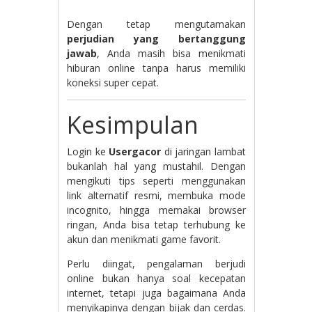
Dengan tetap mengutamakan
perjudian yang bertanggung
jawab
, Anda masih bisa menikmati
hiburan online tanpa harus memiliki
koneksi super cepat.
Kesimpulan
Login ke
Usergacor
di jaringan lambat
bukanlah hal yang mustahil. Dengan
mengikuti tips seperti menggunakan
link alternatif resmi, membuka mode
incognito, hingga memakai browser
ringan, Anda bisa tetap terhubung ke
akun dan menikmati game favorit.
Perlu diingat, pengalaman berjudi
online bukan hanya soal kecepatan
internet, tetapi juga bagaimana Anda
menyikapinya dengan bijak dan cerdas.