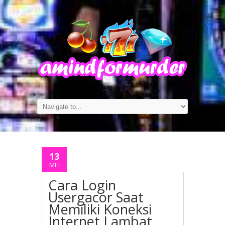
13
MEI
Cara Login
Usergacor Saat
Memiliki Koneksi
Internet Lambat