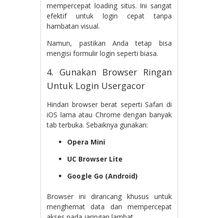
mempercepat loading situs. Ini sangat
efektif untuk login cepat tanpa
hambatan visual.
Namun, pastikan Anda tetap bisa
mengisi formulir login seperti biasa.
4. Gunakan Browser Ringan
Untuk Login Usergacor
Hindari browser berat seperti Safari di
iOS lama atau Chrome dengan banyak
tab terbuka. Sebaiknya gunakan:
Opera Mini
UC Browser Lite
Google Go (Android)
Browser ini dirancang khusus untuk
menghemat data dan mempercepat
akses pada jaringan lambat.