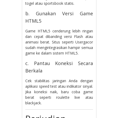
togel atau sportsbook statis.
b. Gunakan Versi Game
HTML5
Game HTML5 cenderung lebih ringan
dan cepat dibanding versi Flash atau
animasi berat. Situs seperti Usergacor
sudah mengintegrasikan hampir semua
game ke dalam sistem HTML5.
c. Pantau Koneksi Secara
Berkala
Cek stabilitas jaringan Anda dengan
aplikasi speed test atau indikator sinyal.
Jika koneksi naik, baru coba game
berat seperti roulette live atau
blackjack.